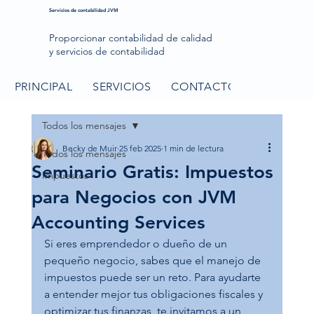
Servicios de contabilidad JVM
Proporcionar contabilidad de calidad
y servicios de contabilidad
PRINCIPAL
SERVICIOS
CONTACTO
BLOG
Todos los mensajes
Becky de Muir
25 feb 2025
1 min de lectura
Todos los mensajes
Seminario Gratis: Impuestos
Impuestos
para Negocios con JVM
Accounting Services
Si eres emprendedor o dueño de un 
pequeño negocio, sabes que el manejo de 
impuestos puede ser un reto. Para ayudarte 
a entender mejor tus obligaciones fiscales y 
optimizar tus finanzas, te invitamos a un 