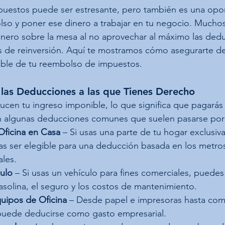
uestos puede ser estresante, pero también es una opor
lso y poner ese dinero a trabajar en tu negocio. Much
nero sobre la mesa al no aprovechar al máximo las dedu
as de reinversión. Aquí te mostramos cómo asegurarte de
ible de tu reembolso de impuestos.
las Deducciones a las que Tienes Derecho
ucen tu ingreso imponible, lo que significa que pagará
n algunas deducciones comunes que suelen pasarse por 
ficina en Casa
 – Si usas una parte de tu hogar exclusi
as ser elegible para una deducción basada en los metro
ales.
ulo
 – Si usas un vehículo para fines comerciales, puedes
gasolina, el seguro y los costos de mantenimiento.
quipos de Oficina
 – Desde papel e impresoras hasta com
puede deducirse como gasto empresarial.