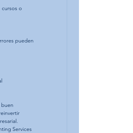
a cursos o 
errores pueden 
l
n buen 
einvertir 
esarial.
ting Services 