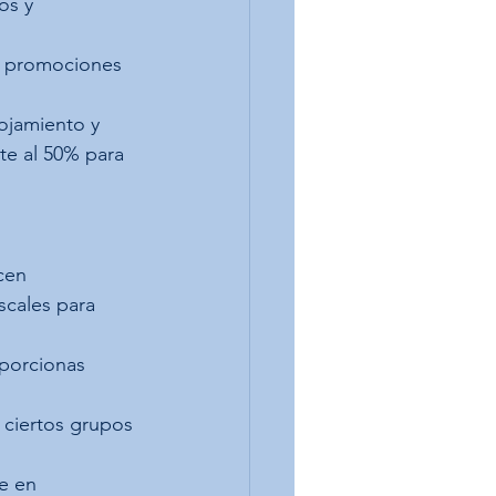
os y 
as promociones 
lojamiento y 
e al 50% para 
cen 
scales para 
oporcionas 
 ciertos grupos 
te en 