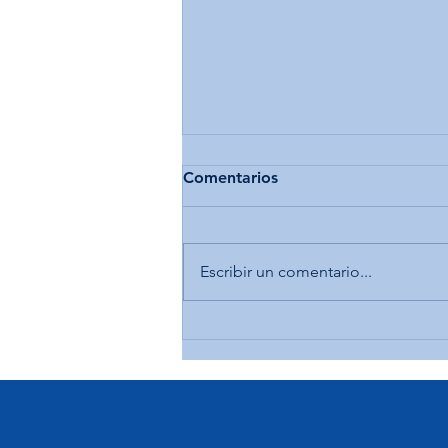
Comentarios
Escribir un comentario...
Temporada de Impuestos
2025: Qué Necesitas
Preparar Desde Ahora