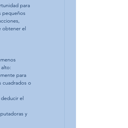
tunidad para 
os pequeños 
cciones, 
 obtener el 
s menos 
alto:
vamente para 
s cuadrados o 
 deducir el 
putadoras y 