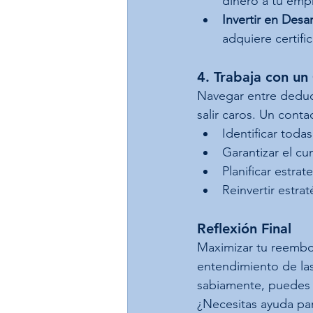
dinero a tu empr
Invertir en Desar
adquiere certif
4. Trabaja con un
Navegar entre deducc
salir caros. Un cont
Identificar toda
Garantizar el cu
Planificar estrat
Reinvertir estr
Reflexión Final
Maximizar tu reembol
entendimiento de las 
sabiamente, puedes 
¿Necesitas ayuda par