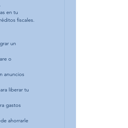
.
as en tu 
éditos fiscales.
grar un 
are o 
n anuncios 
ra liberar tu 
ra gastos 
ede ahorrarle 