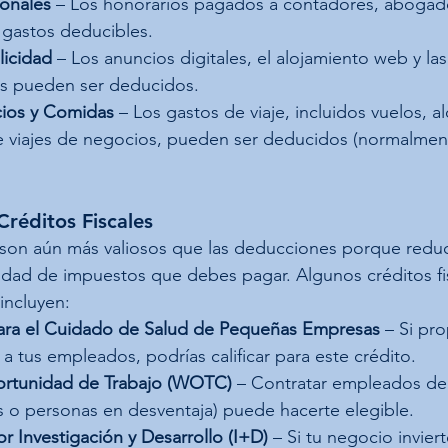
ionales
 – Los honorarios pagados a contadores, abogad
 gastos deducibles.
licidad
 – Los anuncios digitales, el alojamiento web y l
es pueden ser deducidos.
cios y Comidas
 – Los gastos de viaje, incluidos vuelos, a
 viajes de negocios, pueden ser deducidos (normalment
Créditos Fiscales
s son aún más valiosos que las deducciones porque redu
idad de impuestos que debes pagar. Algunos créditos fi
incluyen:
para el Cuidado de Salud de Pequeñas Empresas
 – Si pr
a tus empleados, podrías calificar para este crédito.
ortunidad de Trabajo (WOTC)
 – Contratar empleados de
 o personas en desventaja) puede hacerte elegible.
or Investigación y Desarrollo (I+D)
 – Si tu negocio invier